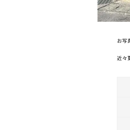
お写
近々