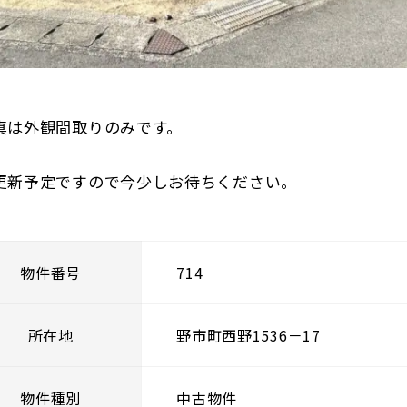
真は外観間取りのみです。
更新予定ですので今少しお待ちください。
物件番号
714
所在地
野市町西野1536－17
物件種別
中古物件