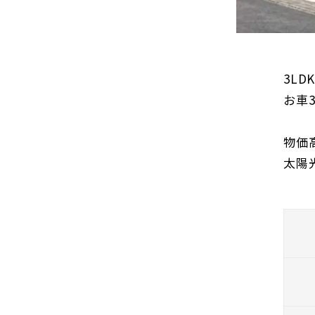
3L
お車
物価
太陽