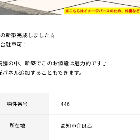
DKの新築完成しました☆
3台駐車可！
高騰の中、新築でこのお値段は魅力的です♪
光パネル追加することもできます。
物件番号
446
所在地
高知市介良乙